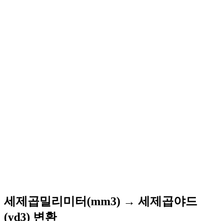
세제곱밀리미터(mm3) → 세제곱야드
(yd3) 변환