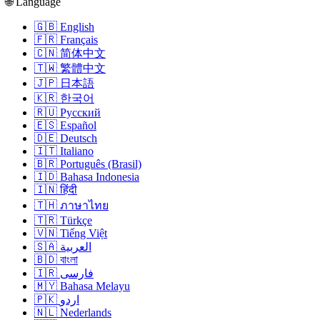
🌐 Language
🇬🇧 English
🇫🇷 Français
🇨🇳 简体中文
🇹🇼 繁體中文
🇯🇵 日本語
🇰🇷 한국어
🇷🇺 Русский
🇪🇸 Español
🇩🇪 Deutsch
🇮🇹 Italiano
🇧🇷 Português (Brasil)
🇮🇩 Bahasa Indonesia
🇮🇳 हिंदी
🇹🇭 ภาษาไทย
🇹🇷 Türkçe
🇻🇳 Tiếng Việt
🇸🇦 العربية
🇧🇩 বাংলা
🇮🇷 فارسی
🇲🇾 Bahasa Melayu
🇵🇰 اردو
🇳🇱 Nederlands