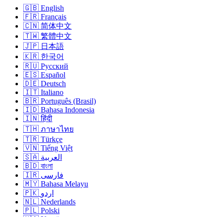
🇬🇧 English
🇫🇷 Français
🇨🇳 简体中文
🇹🇼 繁體中文
🇯🇵 日本語
🇰🇷 한국어
🇷🇺 Русский
🇪🇸 Español
🇩🇪 Deutsch
🇮🇹 Italiano
🇧🇷 Português (Brasil)
🇮🇩 Bahasa Indonesia
🇮🇳 हिंदी
🇹🇭 ภาษาไทย
🇹🇷 Türkçe
🇻🇳 Tiếng Việt
🇸🇦 العربية
🇧🇩 বাংলা
🇮🇷 فارسی
🇲🇾 Bahasa Melayu
🇵🇰 اردو
🇳🇱 Nederlands
🇵🇱 Polski