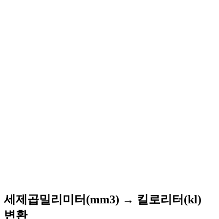
세제곱밀리미터(mm3) → 킬로리터(kl)
변환