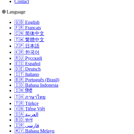
Contact
🌐 Language
🇬🇧 English
🇫🇷 Français
🇨🇳 简体中文
🇹🇼 繁體中文
🇯🇵 日本語
🇰🇷 한국어
🇷🇺 Русский
🇪🇸 Español
🇩🇪 Deutsch
🇮🇹 Italiano
🇧🇷 Português (Brasil)
🇮🇩 Bahasa Indonesia
🇮🇳 हिंदी
🇹🇭 ภาษาไทย
🇹🇷 Türkçe
🇻🇳 Tiếng Việt
🇸🇦 العربية
🇧🇩 বাংলা
🇮🇷 فارسی
🇲🇾 Bahasa Melayu