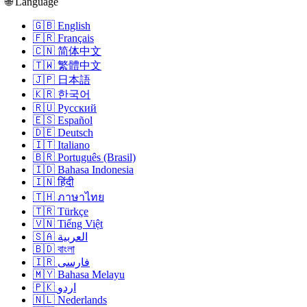
🌐 Language
🇬🇧 English
🇫🇷 Français
🇨🇳 简体中文
🇹🇼 繁體中文
🇯🇵 日本語
🇰🇷 한국어
🇷🇺 Русский
🇪🇸 Español
🇩🇪 Deutsch
🇮🇹 Italiano
🇧🇷 Português (Brasil)
🇮🇩 Bahasa Indonesia
🇮🇳 हिंदी
🇹🇭 ภาษาไทย
🇹🇷 Türkçe
🇻🇳 Tiếng Việt
🇸🇦 العربية
🇧🇩 বাংলা
🇮🇷 فارسی
🇲🇾 Bahasa Melayu
🇵🇰 اردو
🇳🇱 Nederlands