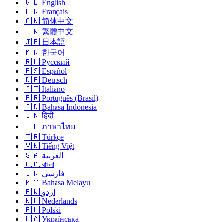
🇬🇧 English
🇫🇷 Français
🇨🇳 简体中文
🇹🇼 繁體中文
🇯🇵 日本語
🇰🇷 한국어
🇷🇺 Русский
🇪🇸 Español
🇩🇪 Deutsch
🇮🇹 Italiano
🇧🇷 Português (Brasil)
🇮🇩 Bahasa Indonesia
🇮🇳 हिंदी
🇹🇭 ภาษาไทย
🇹🇷 Türkçe
🇻🇳 Tiếng Việt
🇸🇦 العربية
🇧🇩 বাংলা
🇮🇷 فارسی
🇲🇾 Bahasa Melayu
🇵🇰 اردو
🇳🇱 Nederlands
🇵🇱 Polski
🇺🇦 Українська