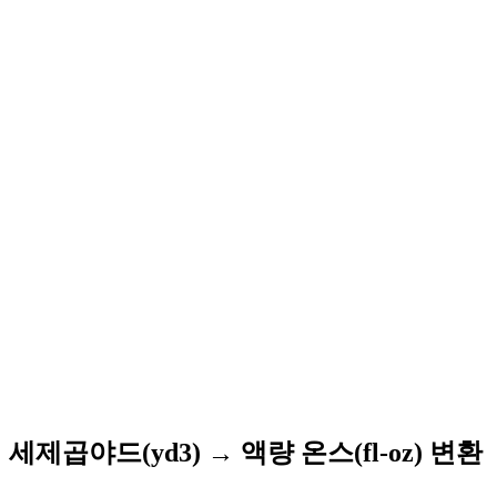
세제곱야드(yd3) → 액량 온스(fl-oz) 변환