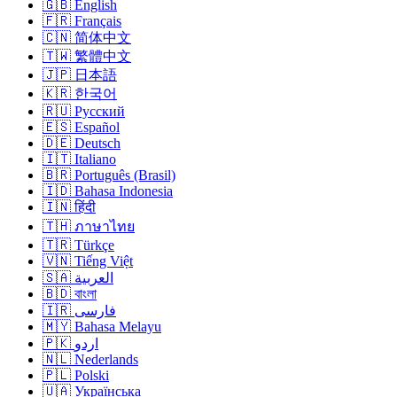
🇬🇧 English
🇫🇷 Français
🇨🇳 简体中文
🇹🇼 繁體中文
🇯🇵 日本語
🇰🇷 한국어
🇷🇺 Русский
🇪🇸 Español
🇩🇪 Deutsch
🇮🇹 Italiano
🇧🇷 Português (Brasil)
🇮🇩 Bahasa Indonesia
🇮🇳 हिंदी
🇹🇭 ภาษาไทย
🇹🇷 Türkçe
🇻🇳 Tiếng Việt
🇸🇦 العربية
🇧🇩 বাংলা
🇮🇷 فارسی
🇲🇾 Bahasa Melayu
🇵🇰 اردو
🇳🇱 Nederlands
🇵🇱 Polski
🇺🇦 Українська