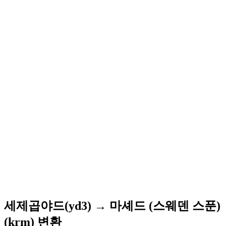
세제곱야드(yd3) → 마셰드 (스웨덴 스푼)
(krm) 변환