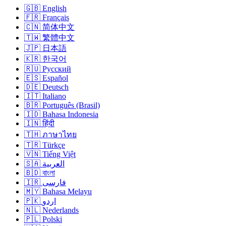
🇬🇧 English
🇫🇷 Français
🇨🇳 简体中文
🇹🇼 繁體中文
🇯🇵 日本語
🇰🇷 한국어
🇷🇺 Русский
🇪🇸 Español
🇩🇪 Deutsch
🇮🇹 Italiano
🇧🇷 Português (Brasil)
🇮🇩 Bahasa Indonesia
🇮🇳 हिंदी
🇹🇭 ภาษาไทย
🇹🇷 Türkçe
🇻🇳 Tiếng Việt
🇸🇦 العربية
🇧🇩 বাংলা
🇮🇷 فارسی
🇲🇾 Bahasa Melayu
🇵🇰 اردو
🇳🇱 Nederlands
🇵🇱 Polski