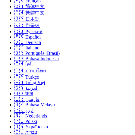
🇫🇷 Français
🇨🇳 简体中文
🇹🇼 繁體中文
🇯🇵 日本語
🇰🇷 한국어
🇷🇺 Русский
🇪🇸 Español
🇩🇪 Deutsch
🇮🇹 Italiano
🇧🇷 Português (Brasil)
🇮🇩 Bahasa Indonesia
🇮🇳 हिंदी
🇹🇭 ภาษาไทย
🇹🇷 Türkçe
🇻🇳 Tiếng Việt
🇸🇦 العربية
🇧🇩 বাংলা
🇮🇷 فارسی
🇲🇾 Bahasa Melayu
🇵🇰 اردو
🇳🇱 Nederlands
🇵🇱 Polski
🇺🇦 Українська
🇮🇱 עברית