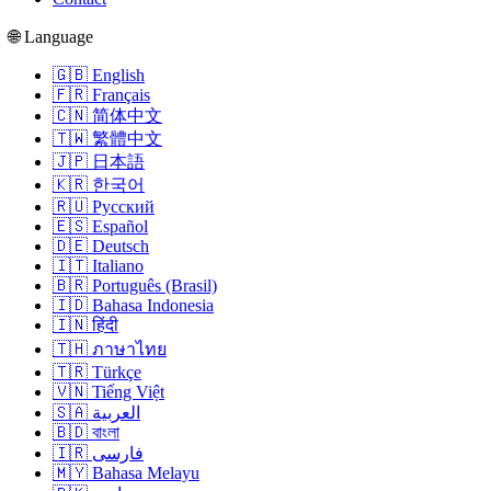
🌐 Language
🇬🇧 English
🇫🇷 Français
🇨🇳 简体中文
🇹🇼 繁體中文
🇯🇵 日本語
🇰🇷 한국어
🇷🇺 Русский
🇪🇸 Español
🇩🇪 Deutsch
🇮🇹 Italiano
🇧🇷 Português (Brasil)
🇮🇩 Bahasa Indonesia
🇮🇳 हिंदी
🇹🇭 ภาษาไทย
🇹🇷 Türkçe
🇻🇳 Tiếng Việt
🇸🇦 العربية
🇧🇩 বাংলা
🇮🇷 فارسی
🇲🇾 Bahasa Melayu