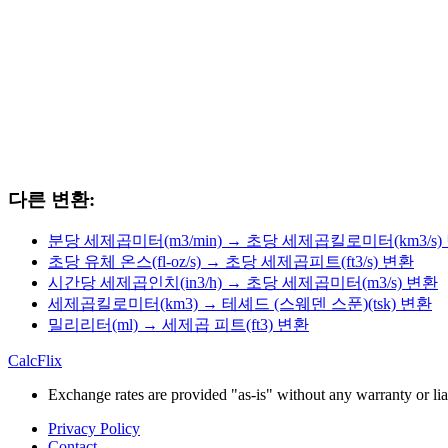
다른 변환:
분당 세제곱미터(m3/min) → 초당 세제곱킬로미터(km3/s)
초당 유체 온스(fl-oz/s) → 초당 세제곱피트(ft3/s) 변환
시간당 세제곱인치(in3/h) → 초당 세제곱미터(m3/s) 변환
세제곱킬로미터(km3) → 테셰드 (스웨덴 스푼)(tsk) 변환
밀리리터(ml) → 세제곱 피트(ft3) 변환
CalcFlix
Exchange rates are provided "as-is" without any warranty or liab
Privacy Policy
Contact