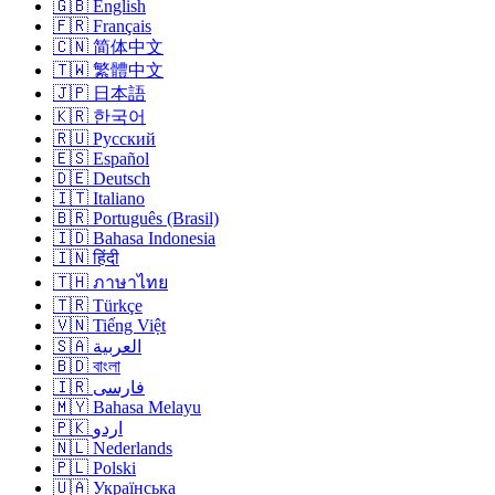
🇬🇧 English
🇫🇷 Français
🇨🇳 简体中文
🇹🇼 繁體中文
🇯🇵 日本語
🇰🇷 한국어
🇷🇺 Русский
🇪🇸 Español
🇩🇪 Deutsch
🇮🇹 Italiano
🇧🇷 Português (Brasil)
🇮🇩 Bahasa Indonesia
🇮🇳 हिंदी
🇹🇭 ภาษาไทย
🇹🇷 Türkçe
🇻🇳 Tiếng Việt
🇸🇦 العربية
🇧🇩 বাংলা
🇮🇷 فارسی
🇲🇾 Bahasa Melayu
🇵🇰 اردو
🇳🇱 Nederlands
🇵🇱 Polski
🇺🇦 Українська