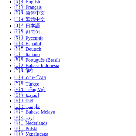
🇬🇧 English
🇫🇷 Français
🇨🇳 简体中文
🇹🇼 繁體中文
🇯🇵 日本語
🇰🇷 한국어
🇷🇺 Русский
🇪🇸 Español
🇩🇪 Deutsch
🇮🇹 Italiano
🇧🇷 Português (Brasil)
🇮🇩 Bahasa Indonesia
🇮🇳 हिंदी
🇹🇭 ภาษาไทย
🇹🇷 Türkçe
🇻🇳 Tiếng Việt
🇸🇦 العربية
🇧🇩 বাংলা
🇮🇷 فارسی
🇲🇾 Bahasa Melayu
🇵🇰 اردو
🇳🇱 Nederlands
🇵🇱 Polski
🇺🇦 Українська