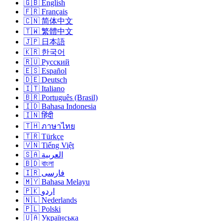
🇬🇧 English
🇫🇷 Français
🇨🇳 简体中文
🇹🇼 繁體中文
🇯🇵 日本語
🇰🇷 한국어
🇷🇺 Русский
🇪🇸 Español
🇩🇪 Deutsch
🇮🇹 Italiano
🇧🇷 Português (Brasil)
🇮🇩 Bahasa Indonesia
🇮🇳 हिंदी
🇹🇭 ภาษาไทย
🇹🇷 Türkçe
🇻🇳 Tiếng Việt
🇸🇦 العربية
🇧🇩 বাংলা
🇮🇷 فارسی
🇲🇾 Bahasa Melayu
🇵🇰 اردو
🇳🇱 Nederlands
🇵🇱 Polski
🇺🇦 Українська