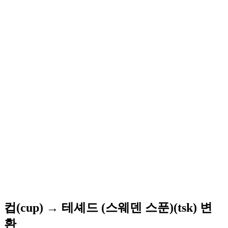
컵(cup) → 테셰드 (스웨덴 스푼)(tsk) 변
환