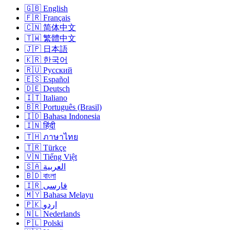
🇬🇧 English
🇫🇷 Français
🇨🇳 简体中文
🇹🇼 繁體中文
🇯🇵 日本語
🇰🇷 한국어
🇷🇺 Русский
🇪🇸 Español
🇩🇪 Deutsch
🇮🇹 Italiano
🇧🇷 Português (Brasil)
🇮🇩 Bahasa Indonesia
🇮🇳 हिंदी
🇹🇭 ภาษาไทย
🇹🇷 Türkçe
🇻🇳 Tiếng Việt
🇸🇦 العربية
🇧🇩 বাংলা
🇮🇷 فارسی
🇲🇾 Bahasa Melayu
🇵🇰 اردو
🇳🇱 Nederlands
🇵🇱 Polski