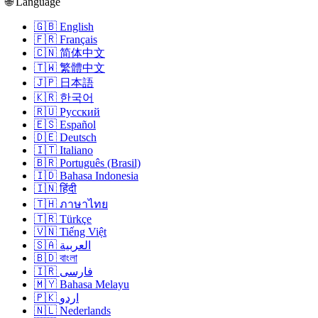
🌐 Language
🇬🇧 English
🇫🇷 Français
🇨🇳 简体中文
🇹🇼 繁體中文
🇯🇵 日本語
🇰🇷 한국어
🇷🇺 Русский
🇪🇸 Español
🇩🇪 Deutsch
🇮🇹 Italiano
🇧🇷 Português (Brasil)
🇮🇩 Bahasa Indonesia
🇮🇳 हिंदी
🇹🇭 ภาษาไทย
🇹🇷 Türkçe
🇻🇳 Tiếng Việt
🇸🇦 العربية
🇧🇩 বাংলা
🇮🇷 فارسی
🇲🇾 Bahasa Melayu
🇵🇰 اردو
🇳🇱 Nederlands