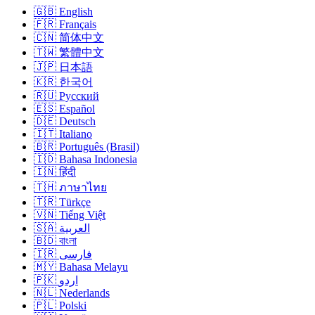
🇬🇧 English
🇫🇷 Français
🇨🇳 简体中文
🇹🇼 繁體中文
🇯🇵 日本語
🇰🇷 한국어
🇷🇺 Русский
🇪🇸 Español
🇩🇪 Deutsch
🇮🇹 Italiano
🇧🇷 Português (Brasil)
🇮🇩 Bahasa Indonesia
🇮🇳 हिंदी
🇹🇭 ภาษาไทย
🇹🇷 Türkçe
🇻🇳 Tiếng Việt
🇸🇦 العربية
🇧🇩 বাংলা
🇮🇷 فارسی
🇲🇾 Bahasa Melayu
🇵🇰 اردو
🇳🇱 Nederlands
🇵🇱 Polski