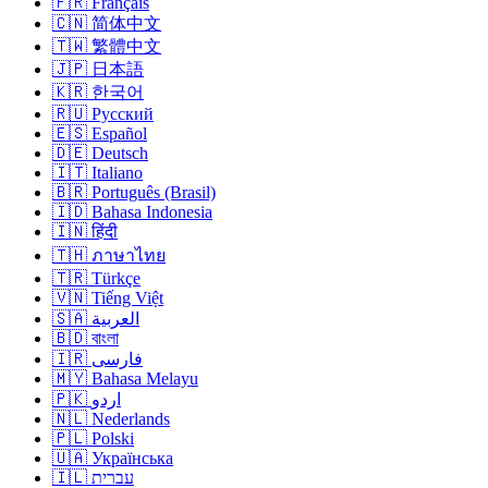
🇫🇷 Français
🇨🇳 简体中文
🇹🇼 繁體中文
🇯🇵 日本語
🇰🇷 한국어
🇷🇺 Русский
🇪🇸 Español
🇩🇪 Deutsch
🇮🇹 Italiano
🇧🇷 Português (Brasil)
🇮🇩 Bahasa Indonesia
🇮🇳 हिंदी
🇹🇭 ภาษาไทย
🇹🇷 Türkçe
🇻🇳 Tiếng Việt
🇸🇦 العربية
🇧🇩 বাংলা
🇮🇷 فارسی
🇲🇾 Bahasa Melayu
🇵🇰 اردو
🇳🇱 Nederlands
🇵🇱 Polski
🇺🇦 Українська
🇮🇱 עברית