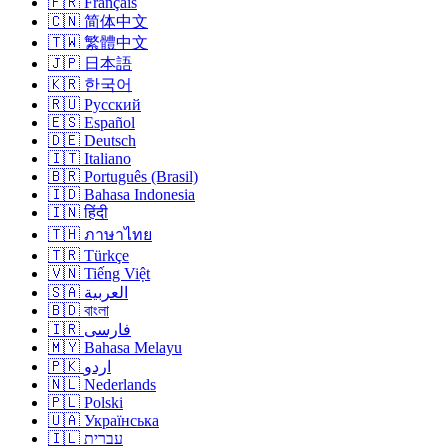
🇫🇷 Français
🇨🇳 简体中文
🇹🇼 繁體中文
🇯🇵 日本語
🇰🇷 한국어
🇷🇺 Русский
🇪🇸 Español
🇩🇪 Deutsch
🇮🇹 Italiano
🇧🇷 Português (Brasil)
🇮🇩 Bahasa Indonesia
🇮🇳 हिंदी
🇹🇭 ภาษาไทย
🇹🇷 Türkçe
🇻🇳 Tiếng Việt
🇸🇦 العربية
🇧🇩 বাংলা
🇮🇷 فارسی
🇲🇾 Bahasa Melayu
🇵🇰 اردو
🇳🇱 Nederlands
🇵🇱 Polski
🇺🇦 Українська
🇮🇱 עברית