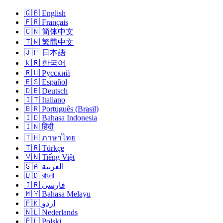
🇬🇧 English
🇫🇷 Français
🇨🇳 简体中文
🇹🇼 繁體中文
🇯🇵 日本語
🇰🇷 한국어
🇷🇺 Русский
🇪🇸 Español
🇩🇪 Deutsch
🇮🇹 Italiano
🇧🇷 Português (Brasil)
🇮🇩 Bahasa Indonesia
🇮🇳 हिंदी
🇹🇭 ภาษาไทย
🇹🇷 Türkçe
🇻🇳 Tiếng Việt
🇸🇦 العربية
🇧🇩 বাংলা
🇮🇷 فارسی
🇲🇾 Bahasa Melayu
🇵🇰 اردو
🇳🇱 Nederlands
🇵🇱 Polski