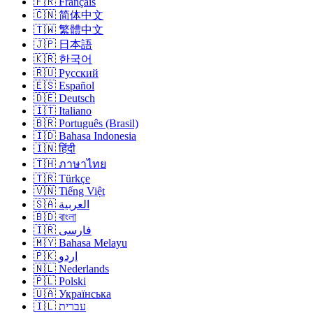
🇫🇷 Français
🇨🇳 简体中文
🇹🇼 繁體中文
🇯🇵 日本語
🇰🇷 한국어
🇷🇺 Русский
🇪🇸 Español
🇩🇪 Deutsch
🇮🇹 Italiano
🇧🇷 Português (Brasil)
🇮🇩 Bahasa Indonesia
🇮🇳 हिंदी
🇹🇭 ภาษาไทย
🇹🇷 Türkçe
🇻🇳 Tiếng Việt
🇸🇦 العربية
🇧🇩 বাংলা
🇮🇷 فارسی
🇲🇾 Bahasa Melayu
🇵🇰 اردو
🇳🇱 Nederlands
🇵🇱 Polski
🇺🇦 Українська
🇮🇱 עברית