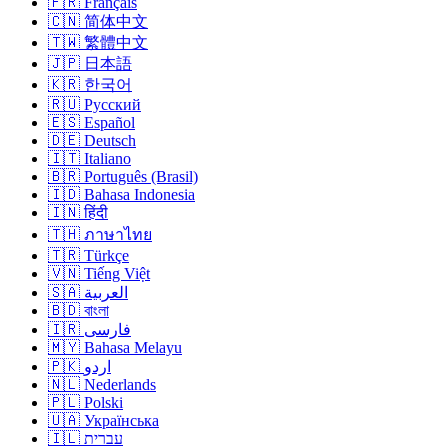
🇫🇷 Français
🇨🇳 简体中文
🇹🇼 繁體中文
🇯🇵 日本語
🇰🇷 한국어
🇷🇺 Русский
🇪🇸 Español
🇩🇪 Deutsch
🇮🇹 Italiano
🇧🇷 Português (Brasil)
🇮🇩 Bahasa Indonesia
🇮🇳 हिंदी
🇹🇭 ภาษาไทย
🇹🇷 Türkçe
🇻🇳 Tiếng Việt
🇸🇦 العربية
🇧🇩 বাংলা
🇮🇷 فارسی
🇲🇾 Bahasa Melayu
🇵🇰 اردو
🇳🇱 Nederlands
🇵🇱 Polski
🇺🇦 Українська
🇮🇱 עברית