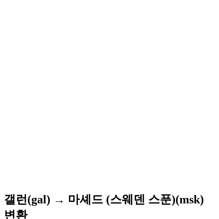
갤런(gal) → 마셰드 (스웨덴 스푼)(msk)
변환