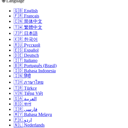
🌐 Language
🇬🇧 English
🇫🇷 Français
🇨🇳 简体中文
🇹🇼 繁體中文
🇯🇵 日本語
🇰🇷 한국어
🇷🇺 Русский
🇪🇸 Español
🇩🇪 Deutsch
🇮🇹 Italiano
🇧🇷 Português (Brasil)
🇮🇩 Bahasa Indonesia
🇮🇳 हिंदी
🇹🇭 ภาษาไทย
🇹🇷 Türkçe
🇻🇳 Tiếng Việt
🇸🇦 العربية
🇧🇩 বাংলা
🇮🇷 فارسی
🇲🇾 Bahasa Melayu
🇵🇰 اردو
🇳🇱 Nederlands