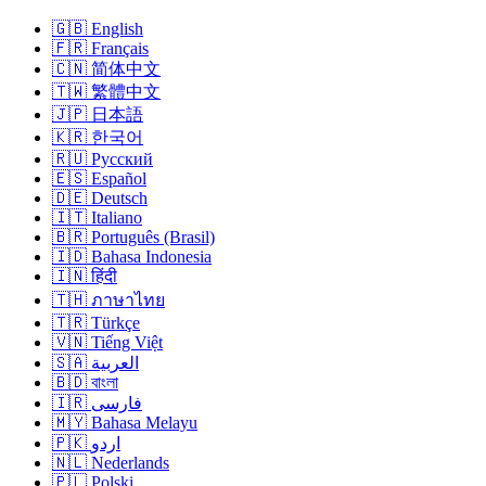
🇬🇧 English
🇫🇷 Français
🇨🇳 简体中文
🇹🇼 繁體中文
🇯🇵 日本語
🇰🇷 한국어
🇷🇺 Русский
🇪🇸 Español
🇩🇪 Deutsch
🇮🇹 Italiano
🇧🇷 Português (Brasil)
🇮🇩 Bahasa Indonesia
🇮🇳 हिंदी
🇹🇭 ภาษาไทย
🇹🇷 Türkçe
🇻🇳 Tiếng Việt
🇸🇦 العربية
🇧🇩 বাংলা
🇮🇷 فارسی
🇲🇾 Bahasa Melayu
🇵🇰 اردو
🇳🇱 Nederlands
🇵🇱 Polski