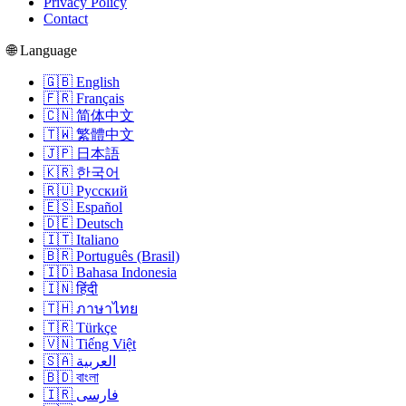
Privacy Policy
Contact
🌐 Language
🇬🇧 English
🇫🇷 Français
🇨🇳 简体中文
🇹🇼 繁體中文
🇯🇵 日本語
🇰🇷 한국어
🇷🇺 Русский
🇪🇸 Español
🇩🇪 Deutsch
🇮🇹 Italiano
🇧🇷 Português (Brasil)
🇮🇩 Bahasa Indonesia
🇮🇳 हिंदी
🇹🇭 ภาษาไทย
🇹🇷 Türkçe
🇻🇳 Tiếng Việt
🇸🇦 العربية
🇧🇩 বাংলা
🇮🇷 فارسی