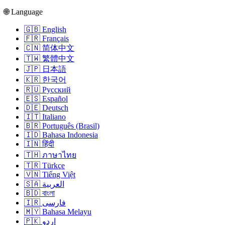
🌐 Language
🇬🇧 English
🇫🇷 Français
🇨🇳 简体中文
🇹🇼 繁體中文
🇯🇵 日本語
🇰🇷 한국어
🇷🇺 Русский
🇪🇸 Español
🇩🇪 Deutsch
🇮🇹 Italiano
🇧🇷 Português (Brasil)
🇮🇩 Bahasa Indonesia
🇮🇳 हिंदी
🇹🇭 ภาษาไทย
🇹🇷 Türkçe
🇻🇳 Tiếng Việt
🇸🇦 العربية
🇧🇩 বাংলা
🇮🇷 فارسی
🇲🇾 Bahasa Melayu
🇵🇰 اردو