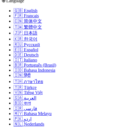
🌐 Language
🇬🇧 English
🇫🇷 Français
🇨🇳 简体中文
🇹🇼 繁體中文
🇯🇵 日本語
🇰🇷 한국어
🇷🇺 Русский
🇪🇸 Español
🇩🇪 Deutsch
🇮🇹 Italiano
🇧🇷 Português (Brasil)
🇮🇩 Bahasa Indonesia
🇮🇳 हिंदी
🇹🇭 ภาษาไทย
🇹🇷 Türkçe
🇻🇳 Tiếng Việt
🇸🇦 العربية
🇧🇩 বাংলা
🇮🇷 فارسی
🇲🇾 Bahasa Melayu
🇵🇰 اردو
🇳🇱 Nederlands