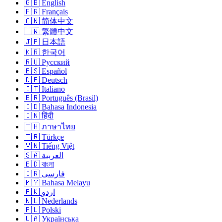
🇬🇧 English
🇫🇷 Français
🇨🇳 简体中文
🇹🇼 繁體中文
🇯🇵 日本語
🇰🇷 한국어
🇷🇺 Русский
🇪🇸 Español
🇩🇪 Deutsch
🇮🇹 Italiano
🇧🇷 Português (Brasil)
🇮🇩 Bahasa Indonesia
🇮🇳 हिंदी
🇹🇭 ภาษาไทย
🇹🇷 Türkçe
🇻🇳 Tiếng Việt
🇸🇦 العربية
🇧🇩 বাংলা
🇮🇷 فارسی
🇲🇾 Bahasa Melayu
🇵🇰 اردو
🇳🇱 Nederlands
🇵🇱 Polski
🇺🇦 Українська