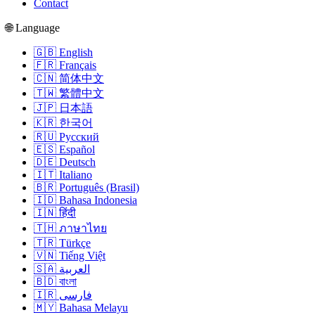
Contact
🌐 Language
🇬🇧 English
🇫🇷 Français
🇨🇳 简体中文
🇹🇼 繁體中文
🇯🇵 日本語
🇰🇷 한국어
🇷🇺 Русский
🇪🇸 Español
🇩🇪 Deutsch
🇮🇹 Italiano
🇧🇷 Português (Brasil)
🇮🇩 Bahasa Indonesia
🇮🇳 हिंदी
🇹🇭 ภาษาไทย
🇹🇷 Türkçe
🇻🇳 Tiếng Việt
🇸🇦 العربية
🇧🇩 বাংলা
🇮🇷 فارسی
🇲🇾 Bahasa Melayu