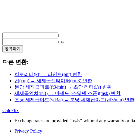
h
ms
공유하기
다른 변환:
킬로리터(kl) → 파인트(pnt) 변환
컵(cup) → 세제곱센티미터(cm3) 변환
분당 세제곱피트(ft3/min) → 초당 리터(l/s) 변환
세제곱인치(in3) → 마셰드 (스웨덴 스푼)(msk) 변환
초당 세제곱야드(yd3/s) → 분당 세제곱야드(yd3/min) 변환
CalcFlix
Exchange rates are provided "as-is" without any warranty or liab
Privacy Policy