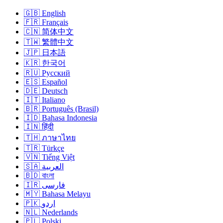
🇬🇧 English
🇫🇷 Français
🇨🇳 简体中文
🇹🇼 繁體中文
🇯🇵 日本語
🇰🇷 한국어
🇷🇺 Русский
🇪🇸 Español
🇩🇪 Deutsch
🇮🇹 Italiano
🇧🇷 Português (Brasil)
🇮🇩 Bahasa Indonesia
🇮🇳 हिंदी
🇹🇭 ภาษาไทย
🇹🇷 Türkçe
🇻🇳 Tiếng Việt
🇸🇦 العربية
🇧🇩 বাংলা
🇮🇷 فارسی
🇲🇾 Bahasa Melayu
🇵🇰 اردو
🇳🇱 Nederlands
🇵🇱 Polski