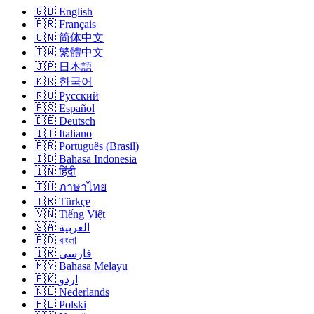
🇬🇧 English
🇫🇷 Français
🇨🇳 简体中文
🇹🇼 繁體中文
🇯🇵 日本語
🇰🇷 한국어
🇷🇺 Русский
🇪🇸 Español
🇩🇪 Deutsch
🇮🇹 Italiano
🇧🇷 Português (Brasil)
🇮🇩 Bahasa Indonesia
🇮🇳 हिंदी
🇹🇭 ภาษาไทย
🇹🇷 Türkçe
🇻🇳 Tiếng Việt
🇸🇦 العربية
🇧🇩 বাংলা
🇮🇷 فارسی
🇲🇾 Bahasa Melayu
🇵🇰 اردو
🇳🇱 Nederlands
🇵🇱 Polski