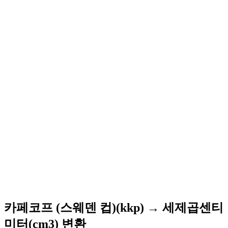
카페코프 (스웨덴 컵)(kkp) → 세제곱센티
미터(cm3) 변환