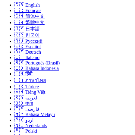
🇬🇧 English
🇫🇷 Français
🇨🇳 简体中文
🇹🇼 繁體中文
🇯🇵 日本語
🇰🇷 한국어
🇷🇺 Русский
🇪🇸 Español
🇩🇪 Deutsch
🇮🇹 Italiano
🇧🇷 Português (Brasil)
🇮🇩 Bahasa Indonesia
🇮🇳 हिंदी
🇹🇭 ภาษาไทย
🇹🇷 Türkçe
🇻🇳 Tiếng Việt
🇸🇦 العربية
🇧🇩 বাংলা
🇮🇷 فارسی
🇲🇾 Bahasa Melayu
🇵🇰 اردو
🇳🇱 Nederlands
🇵🇱 Polski