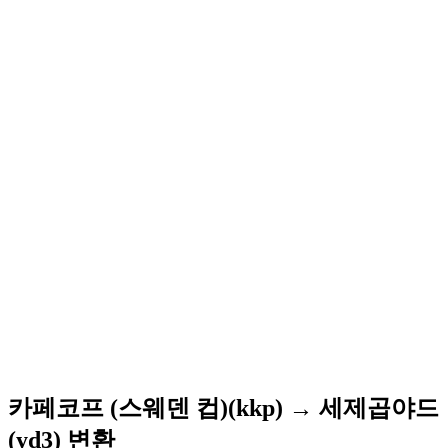
카페코프 (스웨덴 컵)(kkp) → 세제곱야드
(yd3) 변환