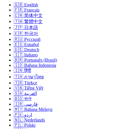
🇬🇧 English
🇫🇷 Français
🇨🇳 简体中文
🇹🇼 繁體中文
🇯🇵 日本語
🇰🇷 한국어
🇷🇺 Русский
🇪🇸 Español
🇩🇪 Deutsch
🇮🇹 Italiano
🇧🇷 Português (Brasil)
🇮🇩 Bahasa Indonesia
🇮🇳 हिंदी
🇹🇭 ภาษาไทย
🇹🇷 Türkçe
🇻🇳 Tiếng Việt
🇸🇦 العربية
🇧🇩 বাংলা
🇮🇷 فارسی
🇲🇾 Bahasa Melayu
🇵🇰 اردو
🇳🇱 Nederlands
🇵🇱 Polski