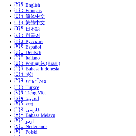
🇬🇧 English
🇫🇷 Français
🇨🇳 简体中文
🇹🇼 繁體中文
🇯🇵 日本語
🇰🇷 한국어
🇷🇺 Русский
🇪🇸 Español
🇩🇪 Deutsch
🇮🇹 Italiano
🇧🇷 Português (Brasil)
🇮🇩 Bahasa Indonesia
🇮🇳 हिंदी
🇹🇭 ภาษาไทย
🇹🇷 Türkçe
🇻🇳 Tiếng Việt
🇸🇦 العربية
🇧🇩 বাংলা
🇮🇷 فارسی
🇲🇾 Bahasa Melayu
🇵🇰 اردو
🇳🇱 Nederlands
🇵🇱 Polski