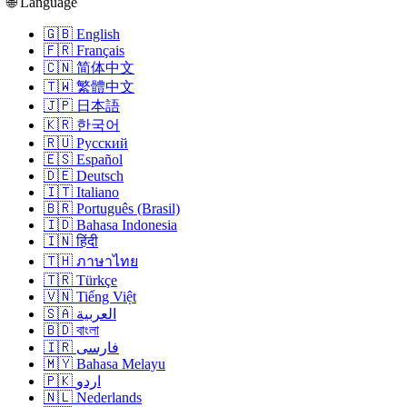
🌐 Language
🇬🇧 English
🇫🇷 Français
🇨🇳 简体中文
🇹🇼 繁體中文
🇯🇵 日本語
🇰🇷 한국어
🇷🇺 Русский
🇪🇸 Español
🇩🇪 Deutsch
🇮🇹 Italiano
🇧🇷 Português (Brasil)
🇮🇩 Bahasa Indonesia
🇮🇳 हिंदी
🇹🇭 ภาษาไทย
🇹🇷 Türkçe
🇻🇳 Tiếng Việt
🇸🇦 العربية
🇧🇩 বাংলা
🇮🇷 فارسی
🇲🇾 Bahasa Melayu
🇵🇰 اردو
🇳🇱 Nederlands