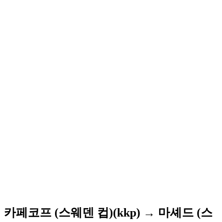
카페코프 (스웨덴 컵)(kkp) → 마셰드 (스