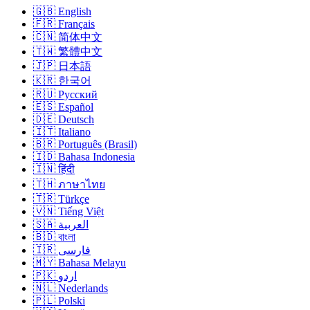
🇬🇧 English
🇫🇷 Français
🇨🇳 简体中文
🇹🇼 繁體中文
🇯🇵 日本語
🇰🇷 한국어
🇷🇺 Русский
🇪🇸 Español
🇩🇪 Deutsch
🇮🇹 Italiano
🇧🇷 Português (Brasil)
🇮🇩 Bahasa Indonesia
🇮🇳 हिंदी
🇹🇭 ภาษาไทย
🇹🇷 Türkçe
🇻🇳 Tiếng Việt
🇸🇦 العربية
🇧🇩 বাংলা
🇮🇷 فارسی
🇲🇾 Bahasa Melayu
🇵🇰 اردو
🇳🇱 Nederlands
🇵🇱 Polski