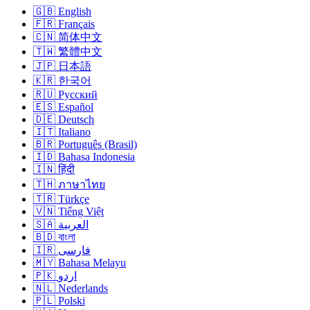
🇬🇧 English
🇫🇷 Français
🇨🇳 简体中文
🇹🇼 繁體中文
🇯🇵 日本語
🇰🇷 한국어
🇷🇺 Русский
🇪🇸 Español
🇩🇪 Deutsch
🇮🇹 Italiano
🇧🇷 Português (Brasil)
🇮🇩 Bahasa Indonesia
🇮🇳 हिंदी
🇹🇭 ภาษาไทย
🇹🇷 Türkçe
🇻🇳 Tiếng Việt
🇸🇦 العربية
🇧🇩 বাংলা
🇮🇷 فارسی
🇲🇾 Bahasa Melayu
🇵🇰 اردو
🇳🇱 Nederlands
🇵🇱 Polski