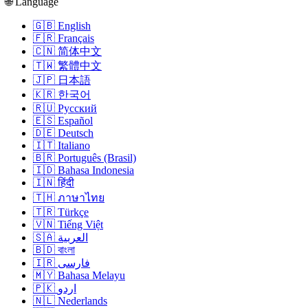
🌐 Language
🇬🇧 English
🇫🇷 Français
🇨🇳 简体中文
🇹🇼 繁體中文
🇯🇵 日本語
🇰🇷 한국어
🇷🇺 Русский
🇪🇸 Español
🇩🇪 Deutsch
🇮🇹 Italiano
🇧🇷 Português (Brasil)
🇮🇩 Bahasa Indonesia
🇮🇳 हिंदी
🇹🇭 ภาษาไทย
🇹🇷 Türkçe
🇻🇳 Tiếng Việt
🇸🇦 العربية
🇧🇩 বাংলা
🇮🇷 فارسی
🇲🇾 Bahasa Melayu
🇵🇰 اردو
🇳🇱 Nederlands