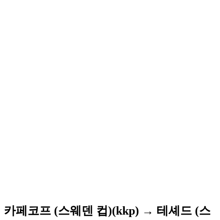
카페코프 (스웨덴 컵)(kkp) → 테셰드 (스