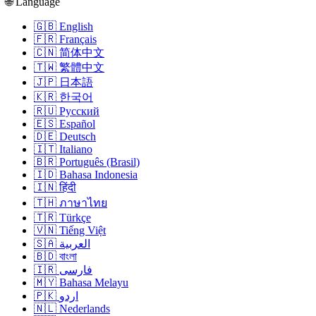
🌐 Language
🇬🇧 English
🇫🇷 Français
🇨🇳 简体中文
🇹🇼 繁體中文
🇯🇵 日本語
🇰🇷 한국어
🇷🇺 Русский
🇪🇸 Español
🇩🇪 Deutsch
🇮🇹 Italiano
🇧🇷 Português (Brasil)
🇮🇩 Bahasa Indonesia
🇮🇳 हिंदी
🇹🇭 ภาษาไทย
🇹🇷 Türkçe
🇻🇳 Tiếng Việt
🇸🇦 العربية
🇧🇩 বাংলা
🇮🇷 فارسی
🇲🇾 Bahasa Melayu
🇵🇰 اردو
🇳🇱 Nederlands