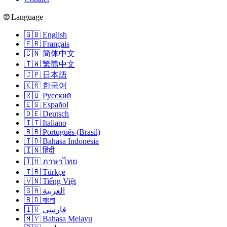
🌐 Language
🇬🇧 English
🇫🇷 Français
🇨🇳 简体中文
🇹🇼 繁體中文
🇯🇵 日本語
🇰🇷 한국어
🇷🇺 Русский
🇪🇸 Español
🇩🇪 Deutsch
🇮🇹 Italiano
🇧🇷 Português (Brasil)
🇮🇩 Bahasa Indonesia
🇮🇳 हिंदी
🇹🇭 ภาษาไทย
🇹🇷 Türkçe
🇻🇳 Tiếng Việt
🇸🇦 العربية
🇧🇩 বাংলা
🇮🇷 فارسی
🇲🇾 Bahasa Melayu