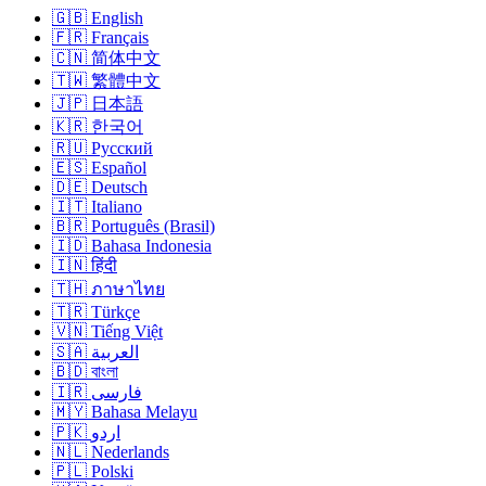
🇬🇧 English
🇫🇷 Français
🇨🇳 简体中文
🇹🇼 繁體中文
🇯🇵 日本語
🇰🇷 한국어
🇷🇺 Русский
🇪🇸 Español
🇩🇪 Deutsch
🇮🇹 Italiano
🇧🇷 Português (Brasil)
🇮🇩 Bahasa Indonesia
🇮🇳 हिंदी
🇹🇭 ภาษาไทย
🇹🇷 Türkçe
🇻🇳 Tiếng Việt
🇸🇦 العربية
🇧🇩 বাংলা
🇮🇷 فارسی
🇲🇾 Bahasa Melayu
🇵🇰 اردو
🇳🇱 Nederlands
🇵🇱 Polski