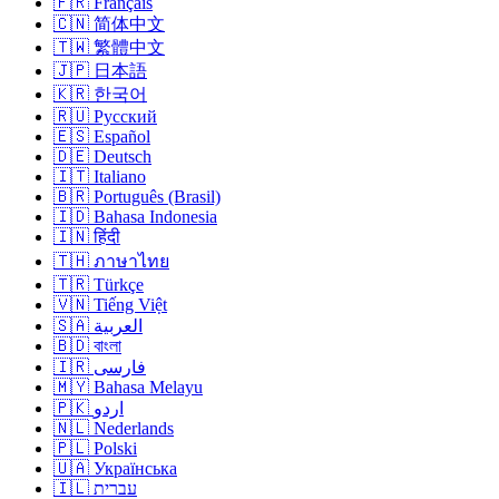
🇫🇷 Français
🇨🇳 简体中文
🇹🇼 繁體中文
🇯🇵 日本語
🇰🇷 한국어
🇷🇺 Русский
🇪🇸 Español
🇩🇪 Deutsch
🇮🇹 Italiano
🇧🇷 Português (Brasil)
🇮🇩 Bahasa Indonesia
🇮🇳 हिंदी
🇹🇭 ภาษาไทย
🇹🇷 Türkçe
🇻🇳 Tiếng Việt
🇸🇦 العربية
🇧🇩 বাংলা
🇮🇷 فارسی
🇲🇾 Bahasa Melayu
🇵🇰 اردو
🇳🇱 Nederlands
🇵🇱 Polski
🇺🇦 Українська
🇮🇱 עברית