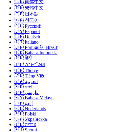
🇨🇳 简体中文
🇹🇼 繁體中文
🇯🇵 日本語
🇰🇷 한국어
🇷🇺 Русский
🇪🇸 Español
🇩🇪 Deutsch
🇮🇹 Italiano
🇧🇷 Português (Brasil)
🇮🇩 Bahasa Indonesia
🇮🇳 हिंदी
🇹🇭 ภาษาไทย
🇹🇷 Türkçe
🇻🇳 Tiếng Việt
🇸🇦 العربية
🇧🇩 বাংলা
🇮🇷 فارسی
🇲🇾 Bahasa Melayu
🇵🇰 اردو
🇳🇱 Nederlands
🇵🇱 Polski
🇺🇦 Українська
🇮🇱 עברית
🇫🇮 Suomi