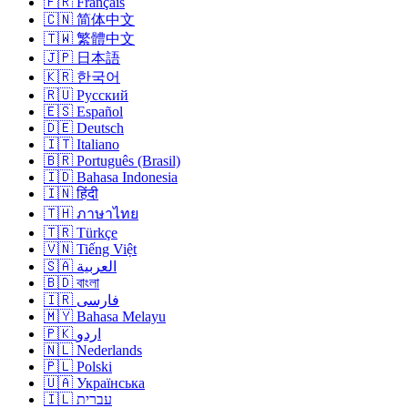
🇫🇷 Français
🇨🇳 简体中文
🇹🇼 繁體中文
🇯🇵 日本語
🇰🇷 한국어
🇷🇺 Русский
🇪🇸 Español
🇩🇪 Deutsch
🇮🇹 Italiano
🇧🇷 Português (Brasil)
🇮🇩 Bahasa Indonesia
🇮🇳 हिंदी
🇹🇭 ภาษาไทย
🇹🇷 Türkçe
🇻🇳 Tiếng Việt
🇸🇦 العربية
🇧🇩 বাংলা
🇮🇷 فارسی
🇲🇾 Bahasa Melayu
🇵🇰 اردو
🇳🇱 Nederlands
🇵🇱 Polski
🇺🇦 Українська
🇮🇱 עברית