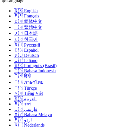
🌐 Language
🇬🇧 English
🇫🇷 Français
🇨🇳 简体中文
🇹🇼 繁體中文
🇯🇵 日本語
🇰🇷 한국어
🇷🇺 Русский
🇪🇸 Español
🇩🇪 Deutsch
🇮🇹 Italiano
🇧🇷 Português (Brasil)
🇮🇩 Bahasa Indonesia
🇮🇳 हिंदी
🇹🇭 ภาษาไทย
🇹🇷 Türkçe
🇻🇳 Tiếng Việt
🇸🇦 العربية
🇧🇩 বাংলা
🇮🇷 فارسی
🇲🇾 Bahasa Melayu
🇵🇰 اردو
🇳🇱 Nederlands