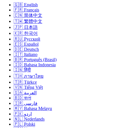
🇬🇧 English
🇫🇷 Français
🇨🇳 简体中文
🇹🇼 繁體中文
🇯🇵 日本語
🇰🇷 한국어
🇷🇺 Русский
🇪🇸 Español
🇩🇪 Deutsch
🇮🇹 Italiano
🇧🇷 Português (Brasil)
🇮🇩 Bahasa Indonesia
🇮🇳 हिंदी
🇹🇭 ภาษาไทย
🇹🇷 Türkçe
🇻🇳 Tiếng Việt
🇸🇦 العربية
🇧🇩 বাংলা
🇮🇷 فارسی
🇲🇾 Bahasa Melayu
🇵🇰 اردو
🇳🇱 Nederlands
🇵🇱 Polski