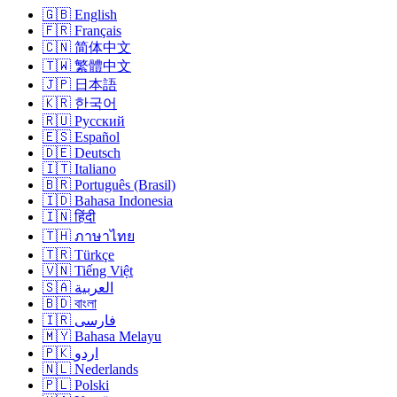
🇬🇧 English
🇫🇷 Français
🇨🇳 简体中文
🇹🇼 繁體中文
🇯🇵 日本語
🇰🇷 한국어
🇷🇺 Русский
🇪🇸 Español
🇩🇪 Deutsch
🇮🇹 Italiano
🇧🇷 Português (Brasil)
🇮🇩 Bahasa Indonesia
🇮🇳 हिंदी
🇹🇭 ภาษาไทย
🇹🇷 Türkçe
🇻🇳 Tiếng Việt
🇸🇦 العربية
🇧🇩 বাংলা
🇮🇷 فارسی
🇲🇾 Bahasa Melayu
🇵🇰 اردو
🇳🇱 Nederlands
🇵🇱 Polski