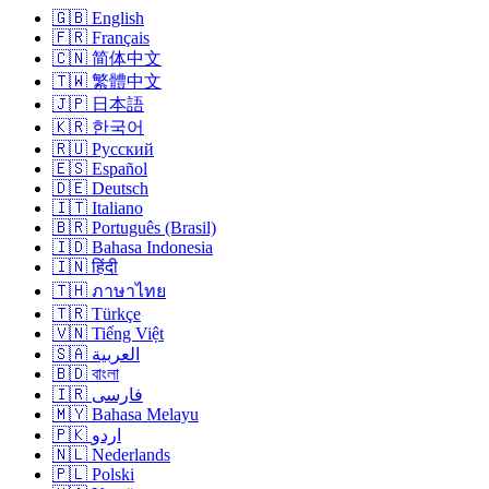
🇬🇧 English
🇫🇷 Français
🇨🇳 简体中文
🇹🇼 繁體中文
🇯🇵 日本語
🇰🇷 한국어
🇷🇺 Русский
🇪🇸 Español
🇩🇪 Deutsch
🇮🇹 Italiano
🇧🇷 Português (Brasil)
🇮🇩 Bahasa Indonesia
🇮🇳 हिंदी
🇹🇭 ภาษาไทย
🇹🇷 Türkçe
🇻🇳 Tiếng Việt
🇸🇦 العربية
🇧🇩 বাংলা
🇮🇷 فارسی
🇲🇾 Bahasa Melayu
🇵🇰 اردو
🇳🇱 Nederlands
🇵🇱 Polski