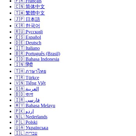
🇫🇷 Français
🇨🇳 简体中文
🇹🇼 繁體中文
🇯🇵 日本語
🇰🇷 한국어
🇷🇺 Русский
🇪🇸 Español
🇩🇪 Deutsch
🇮🇹 Italiano
🇧🇷 Português (Brasil)
🇮🇩 Bahasa Indonesia
🇮🇳 हिंदी
🇹🇭 ภาษาไทย
🇹🇷 Türkçe
🇻🇳 Tiếng Việt
🇸🇦 العربية
🇧🇩 বাংলা
🇮🇷 فارسی
🇲🇾 Bahasa Melayu
🇵🇰 اردو
🇳🇱 Nederlands
🇵🇱 Polski
🇺🇦 Українська
🇮🇱 עברית