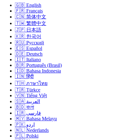
🇬🇧 English
🇫🇷 Français
🇨🇳 简体中文
🇹🇼 繁體中文
🇯🇵 日本語
🇰🇷 한국어
🇷🇺 Русский
🇪🇸 Español
🇩🇪 Deutsch
🇮🇹 Italiano
🇧🇷 Português (Brasil)
🇮🇩 Bahasa Indonesia
🇮🇳 हिंदी
🇹🇭 ภาษาไทย
🇹🇷 Türkçe
🇻🇳 Tiếng Việt
🇸🇦 العربية
🇧🇩 বাংলা
🇮🇷 فارسی
🇲🇾 Bahasa Melayu
🇵🇰 اردو
🇳🇱 Nederlands
🇵🇱 Polski