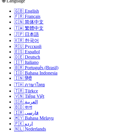
🌐 Language
🇬🇧 English
🇫🇷 Français
🇨🇳 简体中文
🇹🇼 繁體中文
🇯🇵 日本語
🇰🇷 한국어
🇷🇺 Русский
🇪🇸 Español
🇩🇪 Deutsch
🇮🇹 Italiano
🇧🇷 Português (Brasil)
🇮🇩 Bahasa Indonesia
🇮🇳 हिंदी
🇹🇭 ภาษาไทย
🇹🇷 Türkçe
🇻🇳 Tiếng Việt
🇸🇦 العربية
🇧🇩 বাংলা
🇮🇷 فارسی
🇲🇾 Bahasa Melayu
🇵🇰 اردو
🇳🇱 Nederlands