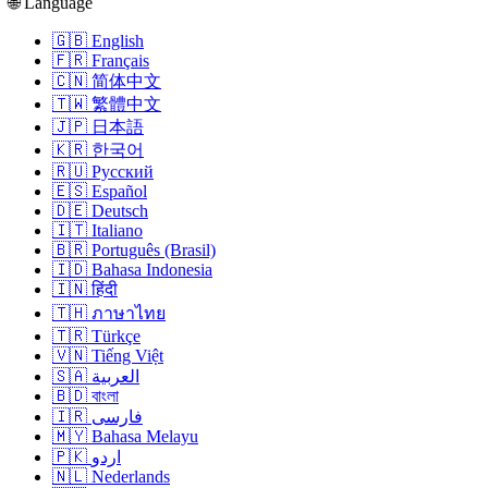
🌐 Language
🇬🇧 English
🇫🇷 Français
🇨🇳 简体中文
🇹🇼 繁體中文
🇯🇵 日本語
🇰🇷 한국어
🇷🇺 Русский
🇪🇸 Español
🇩🇪 Deutsch
🇮🇹 Italiano
🇧🇷 Português (Brasil)
🇮🇩 Bahasa Indonesia
🇮🇳 हिंदी
🇹🇭 ภาษาไทย
🇹🇷 Türkçe
🇻🇳 Tiếng Việt
🇸🇦 العربية
🇧🇩 বাংলা
🇮🇷 فارسی
🇲🇾 Bahasa Melayu
🇵🇰 اردو
🇳🇱 Nederlands